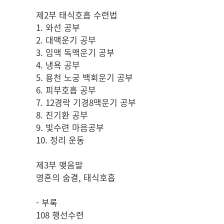
제2부 태식호흡 수련법
1. 와선 공부
2. 대맥운기 공부
3. 임맥 독맥운기 공부
4. 냉욕 공부
5. 용천 노궁 백회운기 공부
6. 피부호흡 공부
7. 12경락 기경8맥운기 공부
8. 진기환 공부
9. 빛수련 마음공부
10. 정리 운동
제3부 맺음말
영혼의 숨결, 태식호흡
- 부록
108 행선수련