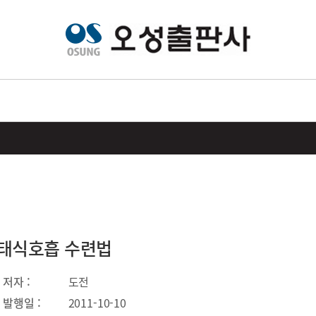
태식호흡 수련법
저자 :
도전
발행일 :
2011-10-10